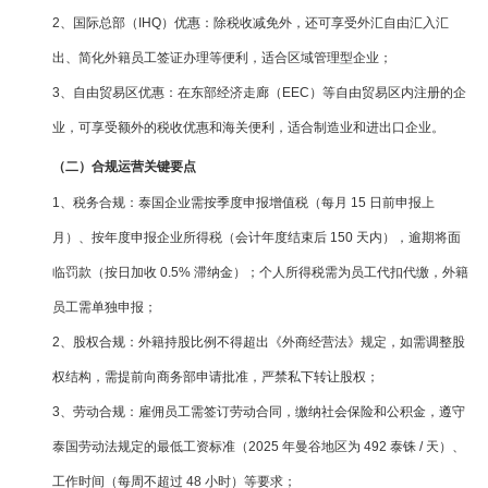
2、国际总部（IHQ）优惠：除税收减免外，还可享受外汇自由汇入汇
出、简化外籍员工签证办理等便利，适合区域管理型企业；
3、自由贸易区优惠：在东部经济走廊（EEC）等自由贸易区内注册的企
业，可享受额外的税收优惠和海关便利，适合制造业和进出口企业。
（二）合规运营关键要点
1、税务合规：泰国企业需按季度申报增值税（每月 15 日前申报上
月）、按年度申报企业所得税（会计年度结束后 150 天内），逾期将面
临罚款（按日加收 0.5% 滞纳金）；个人所得税需为员工代扣代缴，外籍
员工需单独申报；
2、股权合规：外籍持股比例不得超出《外商经营法》规定，如需调整股
权结构，需提前向商务部申请批准，严禁私下转让股权；
3、劳动合规：雇佣员工需签订劳动合同，缴纳社会保险和公积金，遵守
泰国劳动法规定的最低工资标准（2025 年曼谷地区为 492 泰铢 / 天）、
工作时间（每周不超过 48 小时）等要求；