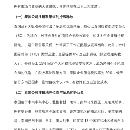
拥有市场与资源的天然禀赋，具体体现在以下五大维度：
（一）泰国公司注册政策红利持续释放
泰国政府为吸引外资推出了多层次优惠体系，核心以泰国投资促进委员会
（BOI）为核心，对符合条件的项目给予税收减免（如 3-8 年企业所得税
豁免）、进口设备零关税、外籍员工工作证配额放宽等福利。此外，针对
国际总部（IHQ）类型企业，更是提供 0% 企业所得税（限管理服务收
入）、外籍员工 15% 固定个人所得税率等专项优惠，成为跨国企业区域
布局的优选。在税收基础政策方面，泰国企业所得税税率为 20%，低于
部分东南亚国家，且增值税率仅 7%，有效降低企业运营成本。
（二）泰国公司注册地理位置与贸易优势凸显
泰国位于中南半岛中心，北接老挝、缅甸，南邻马来西亚，东临柬埔寨，
拥有曼谷港、林查班港等深水良港，是东盟地区的物流枢纽。更重要的
是，泰国已与中国、日本、澳大利亚、印度等 17 个国家和地区签署自由
贸易协定，加入东盟自由贸易区（AFTA），企业产品出口可享受关税减