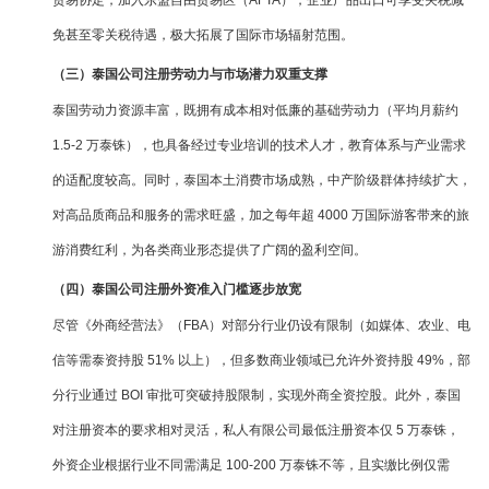
免甚至零关税待遇，极大拓展了国际市场辐射范围。
（三）泰国公司注册劳动力与市场潜力双重支撑
泰国劳动力资源丰富，既拥有成本相对低廉的基础劳动力（平均月薪约
1.5-2 万泰铢），也具备经过专业培训的技术人才，教育体系与产业需求
的适配度较高。同时，泰国本土消费市场成熟，中产阶级群体持续扩大，
对高品质商品和服务的需求旺盛，加之每年超 4000 万国际游客带来的旅
游消费红利，为各类商业形态提供了广阔的盈利空间。
（四）泰国公司注册外资准入门槛逐步放宽
尽管《外商经营法》（FBA）对部分行业仍设有限制（如媒体、农业、电
信等需泰资持股 51% 以上），但多数商业领域已允许外资持股 49%，部
分行业通过 BOI 审批可突破持股限制，实现外商全资控股。此外，泰国
对注册资本的要求相对灵活，私人有限公司最低注册资本仅 5 万泰铢，
外资企业根据行业不同需满足 100-200 万泰铢不等，且实缴比例仅需