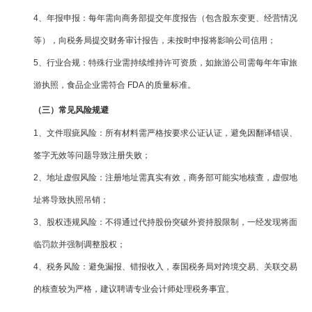
4、年报申报：每年需向商务部提交年度报告（包含股东变更、经营情况
等），向税务局提交财务审计报告，未按时申报将影响公司信用；
5、行业合规：特殊行业需持续维持许可资质，如旅游公司需每年年审旅
游执照，食品企业需符合 FDA 的质量标准。
（三）常见风险规避
1、文件瑕疵风险：所有材料需严格按要求公证认证，避免因翻译错误、
签字无效等问题导致注册失败；
2、地址虚假风险：注册地址需真实有效，商务部可能实地核查，虚假地
址将导致执照吊销；
3、股权违规风险：不得通过代持股份突破外资持股限制，一经发现将面
临罚款并强制调整股权；
4、税务风险：避免漏报、错报收入，泰国税务局对跨境交易、关联交易
的核查较为严格，建议聘请专业会计师处理税务事宜。